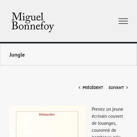
Skip
to
content
Jungle
PRÉCÉDENT
SUIVANT
Voir
Prenez un jeune
l'image
écrivain couvert
agrandie
de louanges,
couronné de