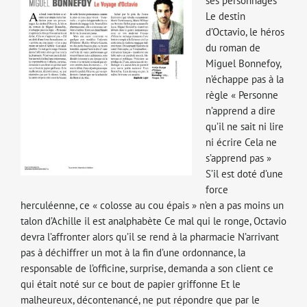
ses personnages
Le destin
d’Octavio, le héros
du roman de
Miguel Bonnefoy,
n’échappe pas à la
règle « Personne
n’apprend a dire
qu’il ne sait ni lire
ni écrire Cela ne
s’apprend pas »
S’il est doté d’une
force
herculéenne, ce « colosse au cou épais » n’en a pas moins un
talon d’Achille il est analphabète Ce mal qui le ronge, Octavio
devra l’affronter alors qu’il se rend à la pharmacie N’arrivant
pas à déchiffrer un mot à la fin d’une ordonnance, la
responsable de l’officine, surprise, demanda a son client ce
qui était noté sur ce bout de papier griffonne Et le
malheureux, décontenancé, ne put répondre que par le