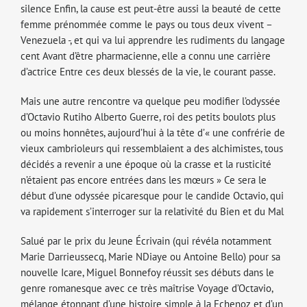
silence Enfin, la cause est peut-être aussi la beauté de cette
femme prénommée comme le pays ou tous deux vivent –
Venezuela -, et qui va lui apprendre les rudiments du langage
cent Avant d’être pharmacienne, elle a connu une carrière
d’actrice Entre ces deux blessés de la vie, le courant passe.
Mais une autre rencontre va quelque peu modifier l’odyssée
d’Octavio Rutiho Alberto Guerre, roi des petits boulots plus
ou moins honnêtes, aujourd’hui à la tête d’« une confrérie de
vieux cambrioleurs qui ressemblaient a des alchimistes, tous
décidés a revenir a une époque où la crasse et la rusticité
n’étaient pas encore entrées dans les mœurs » Ce sera le
début d’une odyssée picaresque pour le candide Octavio, qui
va rapidement s’interroger sur la relativité du Bien et du Mal
Salué par le prix du Jeune Écrivain (qui révéla notamment
Marie Darrieussecq, Marie NDiaye ou Antoine Bello) pour sa
nouvelle Icare, Miguel Bonnefoy réussit ses débuts dans le
genre romanesque avec ce très maîtrise Voyage d’Octavio,
mélange étonnant d’une histoire simple à la Echenoz et d’un