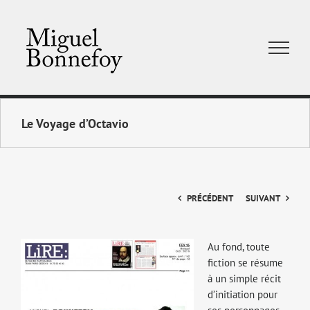
Skip
to
content
Le Voyage d’Octavio
PRÉCÉDENT
SUIVANT
Voir
Au fond, toute
l'image
fiction se résume
agrandie
à un simple récit
d’initiation pour